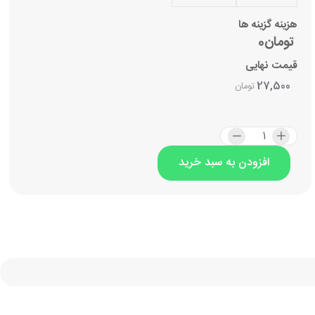
آدرس 
هزینه گزینه ها
تومان0
مراسم 
قیمت نهایی
عر
نا
27,500
تومان
افزودن به سبد خرید