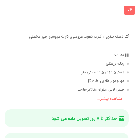
76
,
دسته بندی :
کارت دعوت عروسی
کارت عروسی جیر مخملی
کد
: 76
رنگ
: زرشکی
ابعاد
: 14.5 در 14.5 سانتی متر
مهر و موم طلایی
: طرح گل
جنس لایی
: مقوای متالایز خارجی
مشاهده بیشتر...
جنس پاکت
: جیر مخملی مربعی با برش لیزری
حداکثر تا 7 روز تحویل داده می شود.