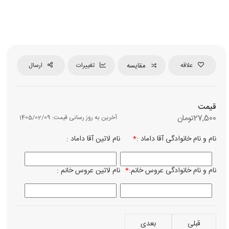
علاقه
مقایسه
تغییرات
ارسال
قیمت
27,500
تومان
آخرین به روز رسانی قیمت:
1405/02/09
نام و نام خانوادگی آقا داماد :
*
نام لاتین آقا داماد :
نوع چا
رن
مش
نام و نام خانوادگی عروس خانم:
*
نام لاتین عروس خانم :
ساعت 
نام میز
قبلی
بعدی