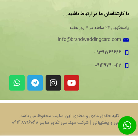
با کارشناسان ما در ارتباط باشید...
پاسخگویی ۲۴ ساعته در ۷ روز هفته
info@brandweddingcard.com
09391769666
09149790042
کلیه حقوق مادی و معنوی این سایت محفوظ می باشد.
طراحی و پشتیبانی | شرکت مهندسی تکاور سایبر 09148716068