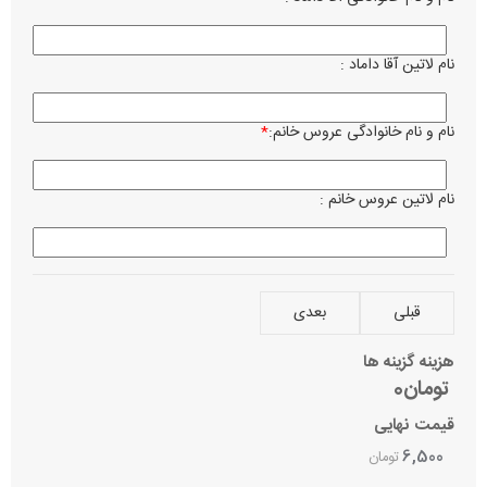
رن
م
نام لاتین آقا داماد :
زبان ن
فا
کر
نام و نام خانوادگی عروس خانم:
*
ساعت 
نام لاتین عروس خانم :
تاریخ 
نام می
قبلی
بعدی
بصرف 
هزینه گزینه ها
تومان0
آدرس 
قیمت نهایی
6,500
تومان
مراسم