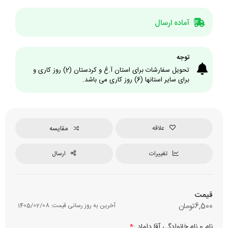
آماده ارسال
توجه
تحویل سفارشات برای استان آ.غ و کردستان (2) روز کاری و
برای سایر استانها (6) روز کاری می باشد.
علاقه
مقایسه
تغییرات
ارسال
قیمت
6,500
تومان
آخرین به روز رسانی قیمت:
1405/02/08
نام و نام خانوادگی آقا داماد :
*
نوع چ