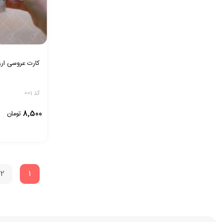
کارت عروسی ارزان
کد 001
8,500
تومان
2
1