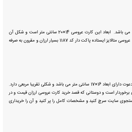
یکی از ارزان ترین قیمت ترین کارت عروسی هایی که شما می توانید برای مراسم عروسی خود خریداری کنید کارت عروسی متالایز ایستاده کد 1187 می باشد. ابعاد این کارت عروسی 14×20 سانتی متر است و شکل آن
مستطیلی است. این کارت عروسی در دو رنگ پرطرفدار سفید و کرمی تولید می شود و قابلیت چاپ به صورت طلا کوب و نقره کوب را دارد. قیمت کارت عروسی متالایز ایستاده پاکت دار کد 1187 بسیار ارزان و مقرون به صرفه
یکی دیگر از کارت عروسی هایی که می توانید با کمترین بودجه آن را خریداری کنید کارت عروسی جیر مخمل چرخشی کد 1274 می باشد. این کارت دعوت دارای ابعاد 16×17 سانتی متر می باشد و شکلی تقریبا مربعی دارد.
کارت عروسی جیر مخمل چرخشی کد 1274 از طراحی و دیزاین فوق العاده ای برخوردار است و دوستانی که قصد خرید کارت عروسی ارزان قیمت و در
ای مناسب برای آن ها می باشد. برای سفارش این مدل از کارت دعوت می توانید کد 1274 را در قسمت جستجوی سایت سرچ کنید و مشخصات کامل را پر کنید و آن را خریداری