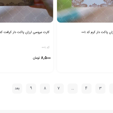
 پاکت دار کرم کد 001
کارت عروسی ارزان پاکت دار کرافت کد 01
کد 001
8,500
تومان
3
4
…
7
8
9
بعد