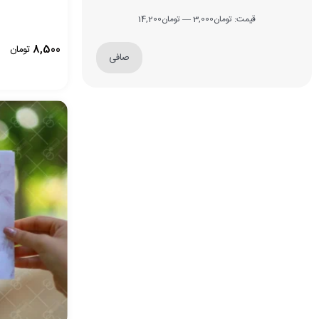
قيمت:
تومان3,000
—
تومان14,200
8,500
تومان
صافی