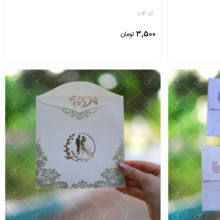
کد 104
3,500
تومان