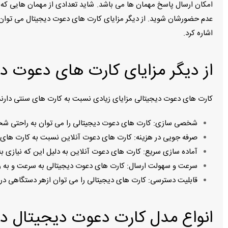
امکان ارسال پاسخ مهمان ها می باشد. شاید تعدادی از مهمان هایی که شم
عدم حضورشان شوید. از دیگر مزایای کارت های دعوت دیجیتال می توان 
اشاره کرد.
از دیگر مزایای كارت هاى دعوت د
كارت هاى دعوت ديجيتالى مزاياى زيادى نسبت به كارت هاى سنتى دارند. ب
شخصى سازى: كارت هاى دعوت ديجيتالى را مى توان به راحتى شخصى
صرفه جويى در هزينه: كارت هاى دعوت آنلاين نسبت به كارت هاى
آماده سازى سريع: كارت هاى دعوت آنلاين به دليل اين كه نيازى ب
سرعت و سهولت ارسال: كارت هاى دعوت ديجيتالى به سرعت و به ر
قابليت دسترسى: كارت هاى ديجيتالى را مى توان ازهر دستگاهى د
انواع مدل کارت دعوت دیجیتال در ب