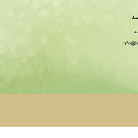
ید...
info@b