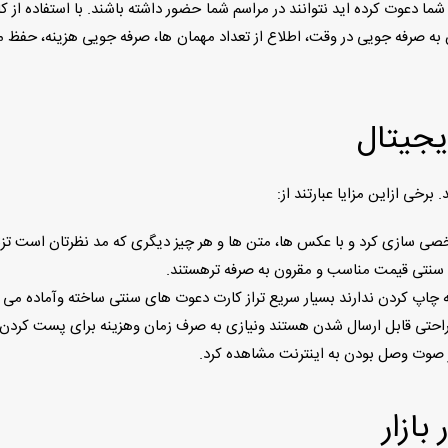
ا دعوت کرده اید نتوانند در مراسم شما حضور داشته باشند. با استفاده از 
به صرفه جویی در وقت، اطلاع از تعداد مهمان ها، صرفه جویی هزینه، حفظ م
یجیتال
رخى ازاين مزايا عبارتند از:
 سازى كرد و با عكس ها، متن ها و هر چیز دیگری که مد نظرتان است تزئي
 سنتى قیمت مناسب و مقرون به صرفه ترهستند.
ه چاپ کردن ندارند بسيار سريع تراز كارت دعوت های سنتی ساخته وآماده مى 
احتى قابل ارسال شدن هستند ونيازى به صرف زمان وهزينه براى پست كردن 
ر صوت وصل بودن به اينترنت مشاهده كرد.
ازار