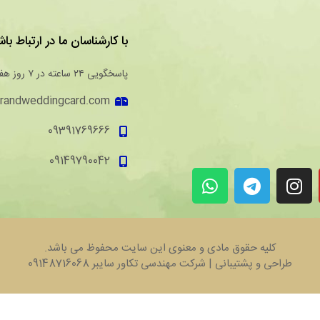
با کارشناسان ما در ارتباط باش
پاسخگویی ۲۴ ساعته در ۷ روز هفته
randweddingcard.com
09391769666
09149790042
کلیه حقوق مادی و معنوی این سایت محفوظ می باشد.
طراحی و پشتیبانی | شرکت مهندسی تکاور سایبر 09148716068