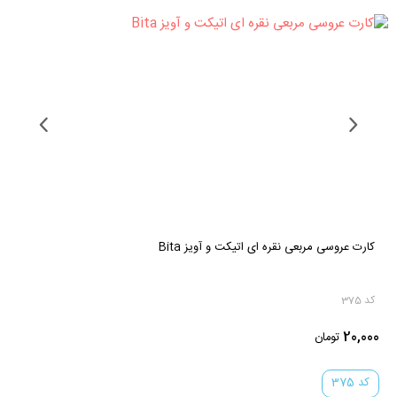
کارت عروسی ایستاده سفید و قهوه ای seven
کد 233
20,000
تومان
کد 233