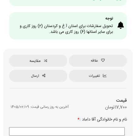
توجه
تحویل سفارشات برای استان آ.غ و کردستان (2) روز کاری و
برای سایر استانها (6) روز کاری می باشد.
علاقه
مقایسه
تغییرات
ارسال
قیمت
17,700
تومان
آخرین به روز رسانی قیمت:
1405/02/09
نام و نام خانوادگی آقا داماد :
*
نوع چ
رن
م