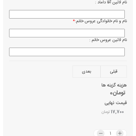
نام لاتین آقا داماد :
زبان ن
فا
کر
نام و نام خانوادگی عروس خانم:
*
ساعت 
نام لاتین عروس خانم :
تاریخ 
نام می
قبلی
بعدی
بصرف 
هزینه گزینه ها
تومان0
آدرس 
قیمت نهایی
17,700
تومان
مراسم
عر
نا
اولوی