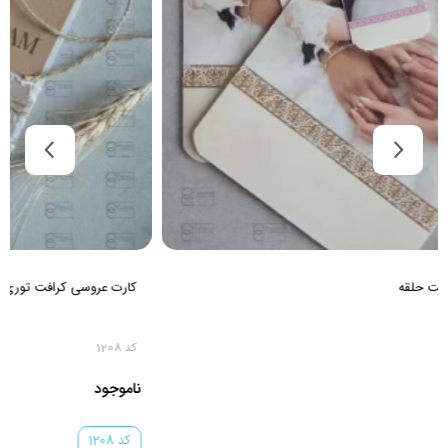
کارت عروسی کرافت توری
کد 1208
ناموجود
کد 1208