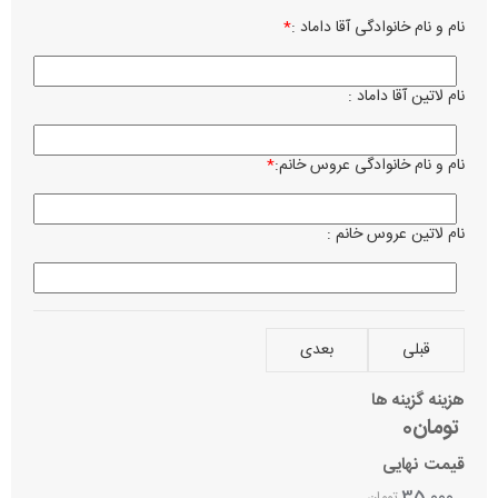
نام و نام خانوادگی آقا داماد :
*
نوع چ
رن
م
نام لاتین آقا داماد :
زبان ن
فا
کر
نام و نام خانوادگی عروس خانم:
*
ساعت 
نام لاتین عروس خانم :
تاریخ 
نام می
قبلی
بعدی
بصرف 
هزینه گزینه ها
تومان0
آدرس 
قیمت نهایی
35,000
تومان