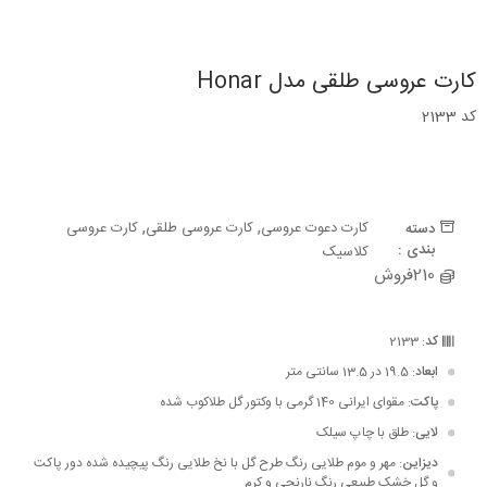
کارت عروسی طلقی مدل Honar
کد 2133
,
,
کارت دعوت عروسی
کارت عروسی طلقی
کارت عروسی
دسته
بندی :
کلاسیک
210فروش
کد
: 2133
ابعاد
: 19.5 در 13.5 سانتی متر
پاکت
: مقوای ایرانی 140 گرمی با وکتور گل طلاکوب شده
لایی
: طلق با چاپ سیلک
دیزاین
: مهر و موم طلایی رنگ طرح گل با نخ طلایی رنگ پیچیده شده دور پاکت
و گل خشک طبیعی رنگ نارنجی و کرم