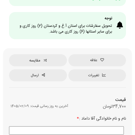
توجه
تحویل سفارشات برای استان آ.غ و کردستان (2) روز کاری و
برای سایر استانها (6) روز کاری می باشد.
علاقه
مقایسه
تغییرات
ارسال
قیمت
34,700
تومان
آخرین به روز رسانی قیمت:
1405/02/09
نام و نام خانوادگی آقا داماد :
*
نوع چ
رن
م