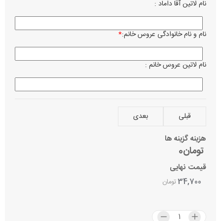
نام لاتین آقا داماد :
زبان ن
فا
کر
نام و نام خانوادگی عروس خانم:
*
ساعت 
نام لاتین عروس خانم :
تاریخ 
نام می
قبلی
بعدی
بصرف 
هزینه گزینه ها
تومان0
آدرس 
قیمت نهایی
34,700
تومان
مراسم
عر
نا
اولوی