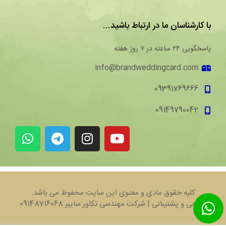
با کارشناسان ما در ارتباط باشید...
پاسخگویی ۲۴ ساعته در ۷ روز هفته
info@brandweddingcard.com
09391769666
09149790042
کلیه حقوق مادی و معنوی این سایت محفوظ می باشد.
طراحی و پشتیبانی | شرکت مهندسی تکاور سایبر 09148716068