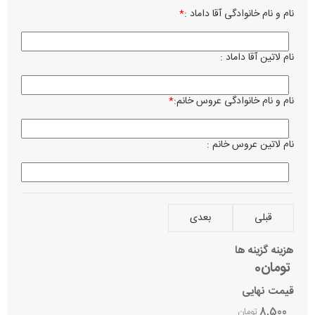
نام و نام خانوادگی آقا داماد :
*
نوع چ
رن
م
نام لاتین آقا داماد :
زبان ن
فا
کر
نام و نام خانوادگی عروس خانم:
*
ساعت 
نام لاتین عروس خانم :
تاریخ 
نام می
قبلی
بعدی
بصرف 
هزینه گزینه ها
تومان0
آدرس 
قیمت نهایی
8,500
تومان