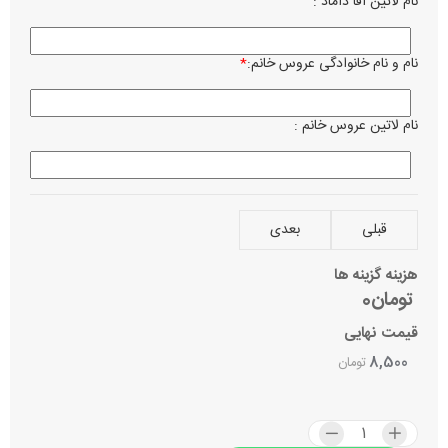
نام لاتین آقا داماد :
زبان ن
فا
کر
نام و نام خانوادگی عروس خانم:
*
ساعت 
نام لاتین عروس خانم :
تاریخ 
نام می
قبلی
بعدی
بصرف 
هزینه گزینه ها
تومان0
آدرس 
قیمت نهایی
8,500
تومان
مراسم
عر
نا
اولوی