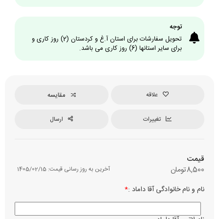
توجه
تحویل سفارشات برای استان آ.غ و کردستان (2) روز کاری و
برای سایر استانها (6) روز کاری می باشد.
علاقه
مقایسه
تغییرات
ارسال
قیمت
8,500
تومان
آخرین به روز رسانی قیمت:
1405/02/15
نام و نام خانوادگی آقا داماد :
*
نوع چ
رن
م