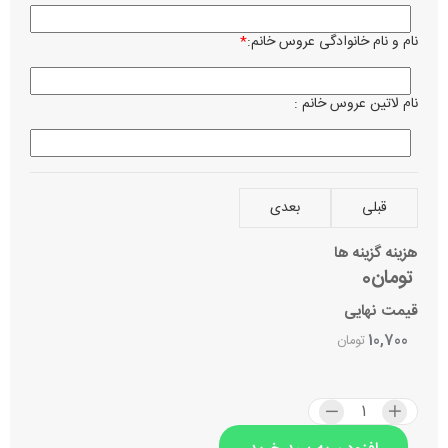
فا
کر
نام و نام خانوادگی عروس خانم:
*
ساعت 
نام لاتین عروس خانم :
تاریخ 
نام می
قبلی
بعدی
بصرف 
هزینه گزینه ها
تومان0
آدرس 
قیمت نهایی
10,700
تومان
مراسم
عر
نا
اولوی
او