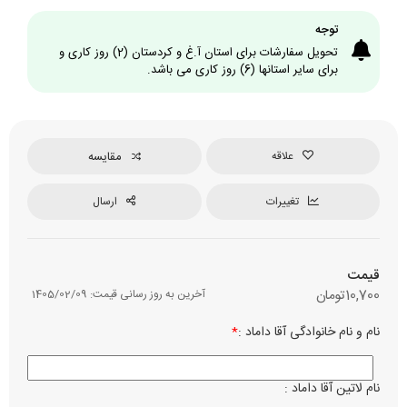
توجه
تحویل سفارشات برای استان آ.غ و کردستان (2) روز کاری و
برای سایر استانها (6) روز کاری می باشد.
علاقه
مقایسه
تغییرات
ارسال
قیمت
10,700
تومان
آخرین به روز رسانی قیمت:
1405/02/09
نام و نام خانوادگی آقا داماد :
*
نوع چ
رن
م
نام لاتین آقا داماد :
زبان ن