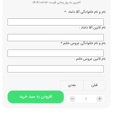
آخرین به روز رسانی قیمت:
1404/03/13
نام و نام خانوادگی آقا داماد :
*
نوع چ
رن
م
نام لاتین آقا داماد :
زبان ن
فا
کر
نام و نام خانوادگی عروس خانم:
*
ساعت 
نام لاتین عروس خانم :
تاریخ 
نام می
قبلی
بعدی
بصرف 
افزودن به سبد خرید
آدرس 