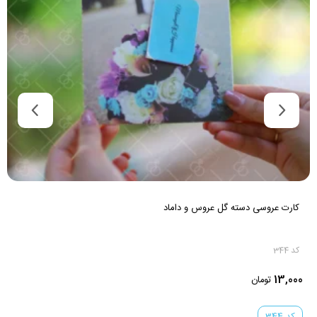
کارت عروسی دسته گل عروس و داماد
کد 344
13,000
تومان
کد 344